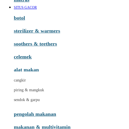
SITUS GACOR
botol
sterilizer & warmers
soothers & teethers
celemek
alat makan
cangkir
piring & mangkuk
sendok & garpu
pengolah makanan
makanan & multivitamin