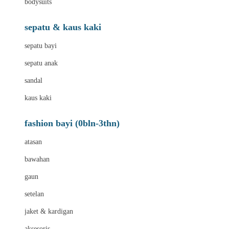
bodysuits
sepatu & kaus kaki
sepatu bayi
sepatu anak
sandal
kaus kaki
fashion bayi (0bln-3thn)
atasan
bawahan
gaun
setelan
jaket & kardigan
aksesoris