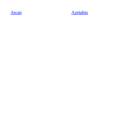
Awan
Azetabio