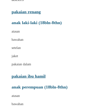
pakaian renang
anak laki-laki (18bln-8thn)
atasan
bawahan
setelan
jaket
pakaian dalam
pakaian ibu hamil
anak perempuan (18bln-8thn)
atasan
bawahan