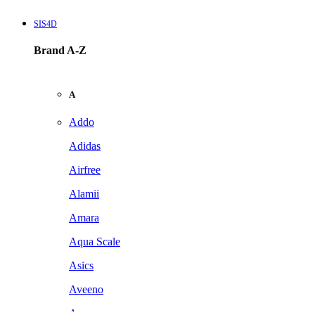
SIS4D
Brand A-Z
A
Addo
Adidas
Airfree
Alamii
Amara
Aqua Scale
Asics
Aveeno
Awan