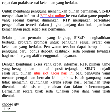
cepat dan praktis sesuai ketentuan yang berlaku.
Squishmallows
Untuk membantu pengguna menentukan pilihan permainan, SIS4D
Starbooks
menyediakan informasi
RTP slot online
beserta daftar game populer
yang sedang banyak dimainkan. RTP merupakan persentase
Stick-O
pengembalian teoretis dalam jangka panjang dan bukan jaminan
kemenangan pada setiap sesi permainan.
Stokke
Selain pilihan permainan yang lengkap, SIS4D menghadirkan
Sudocrem
berbagai program promosi untuk pengguna sesuai syarat dan
ketentuan yang berlaku. Penawaran tersebut dapat berupa bonus
Sumimo
pengguna baru, bonus deposit, cashback, serta program loyalitas
Sunnylife
bagi member yang aktif menggunakan layanan.
Sun-Staches
Dengan kombinasi akses yang cepat, informasi RTP, pilihan game
yang beragam, dan minimal deposit terjangkau, SIS4D menjadi
Swimava
salah satu pilihan
situs slot gacor hari ini
bagi pengguna yang
mencari pengalaman bermain lebih praktis. Istilah gampang cuan
tidak menjamin keuntungan karena setiap hasil permainan tetap
T
ditentukan oleh sistem permainan dan faktor keberuntungan.
Bermainlah secara bijak serta gunakan batas dana yang telah
Tommee Tippee
ditentukan.
Trunki
choose qty
Tutti Bambini