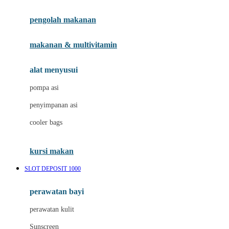
Joie
pengolah makanan
Joolz
Jujube
makanan & multivitamin
K
alat menyusui
Kiddycuts
pompa asi
Kumon
penyimpanan asi
L
cooler bags
Leapfrog
kursi makan
Leclerc
SLOT DEPOSIT 1000
Lee Vierra
Lillebaby
perawatan bayi
Little Bird Told Me
perawatan kulit
Little Miss Janis
Sunscreen