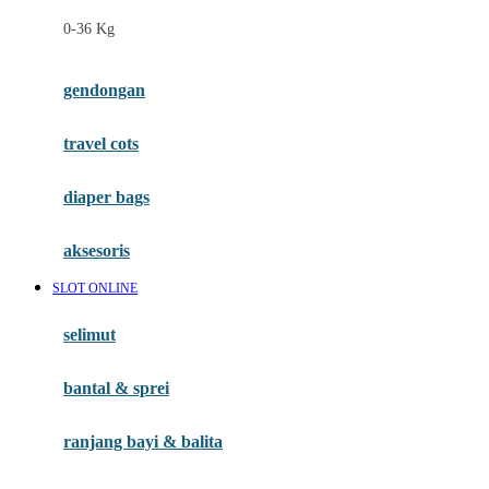
Felt So Sweet
0-36 Kg
Fisher Price
Flipper
gendongan
Friends Of Sally
travel cots
G
diaper bags
Gb
Geko
aksesoris
Graco
SLOT ONLINE
Gund
selimut
H
bantal & sprei
Habbie
Haenim
ranjang bayi & balita
Happy Horse