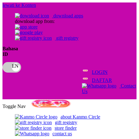
lewati ke Konten
download apps
download app from:
gift registry
Bahasa
ID
LOGIN
DAFTAR
Contact
Us
Toggle Nav
about Kanmo Circle
gift registry
store finder
contact us