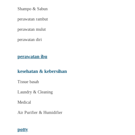
London Taxi
Shampo & Sabun
Love To Dream
perawatan rambut
perawatan mulut
M
perawatan diri
Magformers
Mama's Choice
perawatan ibu
Mamas&Papas
kesehatan & kebersihan
Mamaway
Tissue basah
Maxi Cosi
Laundry & Cleaning
Megabloks
Medical
Micro
Air Purifier & Humidifier
MiDeer
Mimi & Lula
potty
Mini Monkey