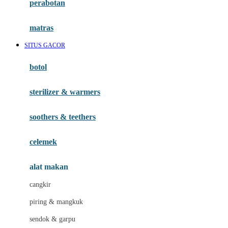
perabotan
Happy Tummy
Hauck
matras
Havaianas
SITUS GACOR
Hegen
botol
Hot Wheels
sterilizer & warmers
Hybrid
soothers & teethers
I
Inlacta DHA
celemek
Interlac
alat makan
Ivenet
cangkir
J
piring & mangkuk
Jack N Jill
sendok & garpu