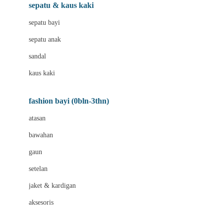
Beauty Barn
sepatu & kaus kaki
Bio Oil
sepatu bayi
Biolane
sepatu anak
Bite Fighters
sandal
Bizzi Growin
kaus kaki
Blackmores
fashion bayi (0bln-3thn)
Blooming Marvellous
atasan
Bonnels
bawahan
Bravado
gaun
Bruder
setelan
Brush Baby
jaket & kardigan
Buds Organics
aksesoris
Bugaboo
Buggygear