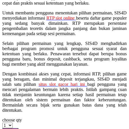
cepat dan praktis sesuai ketentuan yang berlaku.
Squishmallows
Untuk membantu pengguna menentukan pilihan permainan, SIS4D
Starbooks
menyediakan informasi
RTP slot online
beserta daftar game populer
yang sedang banyak dimainkan. RTP merupakan persentase
Stick-O
pengembalian teoretis dalam jangka panjang dan bukan jaminan
kemenangan pada setiap sesi permainan.
Stokke
Selain pilihan permainan yang lengkap, SIS4D menghadirkan
Sudocrem
berbagai program promosi untuk pengguna sesuai syarat dan
ketentuan yang berlaku. Penawaran tersebut dapat berupa bonus
Sumimo
pengguna baru, bonus deposit, cashback, serta program loyalitas
Sunnylife
bagi member yang aktif menggunakan layanan.
Sun-Staches
Dengan kombinasi akses yang cepat, informasi RTP, pilihan game
yang beragam, dan minimal deposit terjangkau, SIS4D menjadi
Swimava
salah satu pilihan
situs slot gacor hari ini
bagi pengguna yang
mencari pengalaman bermain lebih praktis. Istilah gampang cuan
tidak menjamin keuntungan karena setiap hasil permainan tetap
T
ditentukan oleh sistem permainan dan faktor keberuntungan.
Bermainlah secara bijak serta gunakan batas dana yang telah
Tommee Tippee
ditentukan.
Trunki
choose qty
Tutti Bambini