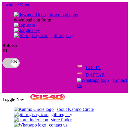
lewati ke Konten
download apps
download app from:
gift registry
Bahasa
ID
LOGIN
DAFTAR
Contact
Us
Toggle Nav
about Kanmo Circle
gift registry
store finder
contact us