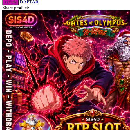
DAFTAR
LOGIN
Twistshake
Share product:
TY Toys
U
V
Veja
Vitaflow
Vtech
W
Waterland
Wellness
X