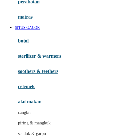
perabotan
Happy Tummy
Hauck
matras
Havaianas
SITUS GACOR
Hegen
botol
Hot Wheels
sterilizer & warmers
Hybrid
soothers & teethers
I
Inlacta DHA
celemek
Interlac
alat makan
Ivenet
cangkir
J
piring & mangkuk
Jack N Jill
sendok & garpu