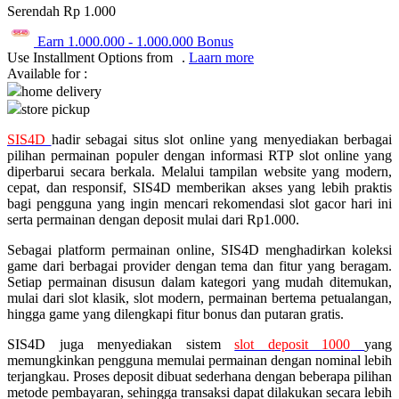
Serendah
Rp 1.000
Q
Earn
1.000.000
-
1.000.000
Bonus
Use Installment Options from
.
Laarn more
QV Baby
Available for :
home delivery
R
store pickup
Real Shades
SIS4D
hadir sebagai situs slot online yang menyediakan berbagai
pilihan permainan populer dengan informasi RTP slot online yang
Red Castle
diperbarui secara berkala. Melalui tampilan website yang modern,
cepat, dan responsif, SIS4D memberikan akses yang lebih praktis
Ribbon Madness
bagi pengguna yang ingin mencari rekomendasi slot gacor hari ini
serta permainan dengan deposit mulai dari Rp1.000.
S
Sebagai platform permainan online, SIS4D menghadirkan koleksi
Sebamed
game dari berbagai provider dengan tema dan fitur yang beragam.
Setiap permainan disusun dalam kategori yang mudah ditemukan,
Silver Cross
mulai dari slot klasik, slot modern, permainan bertema petualangan,
hingga game yang dilengkapi fitur bonus dan putaran gratis.
Simply Idea
SIS4D juga menyediakan sistem
slot deposit 1000
yang
Skip Hop
memungkinkan pengguna memulai permainan dengan nominal lebih
terjangkau. Proses deposit dibuat sederhana dengan beberapa pilihan
Spectra
metode pembayaran, sehingga transaksi dapat dilakukan secara lebih