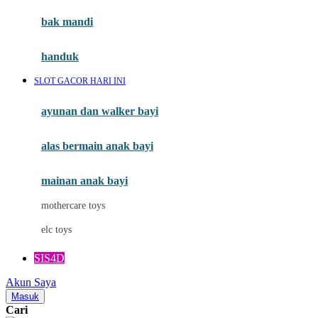
Moby
bak mandi
Momami
handuk
Mothercare
SLOT GACOR HARI INI
Mustela
ayunan dan walker bayi
My Buddy Tag
My K
alas bermain anak bayi
N
mainan anak bayi
Naif
mothercare toys
Nike
elc toys
Nordic Natural
SIS4D
Nuby
Akun Saya
Nuna
Masuk
Cari