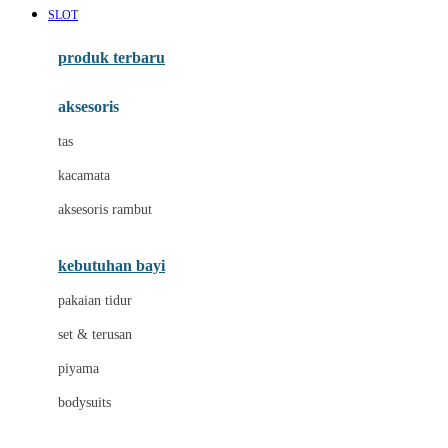
SLOT
Azetabio
produk terbaru
B
aksesoris
Baabaasheepz
tas
Babiators
kacamata
Baby Dove
aksesoris rambut
Baby Jogger
Baby Rovega
kebutuhan bayi
Babybee
pakaian tidur
Banana Boat
set & terusan
Banz
piyama
Barbie
bodysuits
Beaba