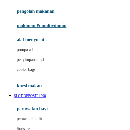
Joie
pengolah makanan
Joolz
Jujube
makanan & multivitamin
K
alat menyusui
Kiddycuts
pompa asi
Kumon
penyimpanan asi
L
cooler bags
Leapfrog
kursi makan
Leclerc
SLOT DEPOSIT 1000
Lee Vierra
Lillebaby
perawatan bayi
Little Bird Told Me
perawatan kulit
Little Miss Janis
Sunscreen