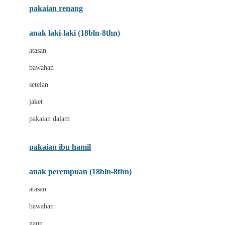
pakaian renang
Bumkins
anak laki-laki (18bln-8thn)
C
atasan
Cetaphil
bawahan
Chicco
setelan
Childlife
jaket
Clevamama
pakaian dalam
Cocolatte
Cottonseeds
pakaian ibu hamil
Cozy N Safe
anak perempuan (18bln-8thn)
Crane
atasan
Cybex
bawahan
D
gaun