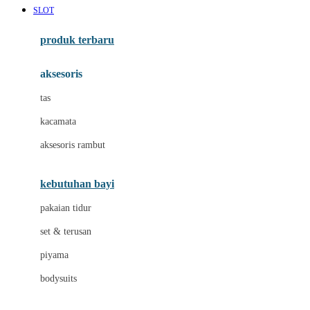
SLOT
Azetabio
produk terbaru
B
aksesoris
Baabaasheepz
tas
Babiators
kacamata
Baby Dove
aksesoris rambut
Baby Jogger
Baby Rovega
kebutuhan bayi
Babybee
pakaian tidur
Banana Boat
set & terusan
Banz
piyama
Barbie
bodysuits
Beaba