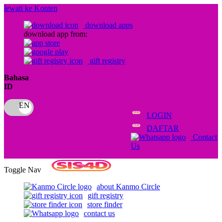
lewati ke Konten
download apps
download app from:
gift registry
Bahasa
ID
LOGIN
DAFTAR
Contact
Us
Toggle Nav
about Kanmo Circle
gift registry
store finder
contact us