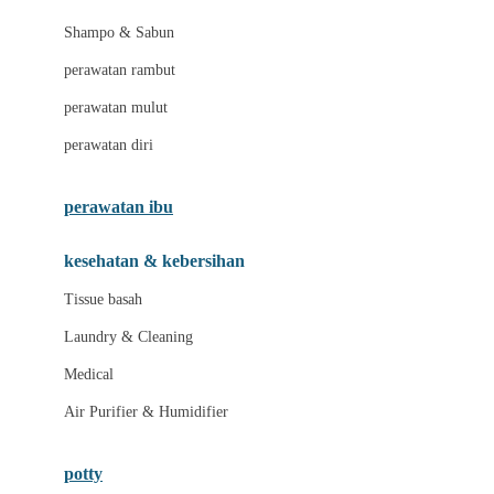
London Taxi
Shampo & Sabun
Love To Dream
perawatan rambut
perawatan mulut
M
perawatan diri
Magformers
Mama's Choice
perawatan ibu
Mamas&Papas
kesehatan & kebersihan
Mamaway
Tissue basah
Maxi Cosi
Laundry & Cleaning
Megabloks
Medical
Micro
Air Purifier & Humidifier
MiDeer
Mimi & Lula
potty
Mini Monkey