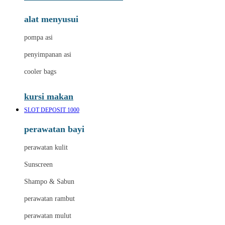
alat menyusui
pompa asi
penyimpanan asi
cooler bags
kursi makan
SLOT DEPOSIT 1000
perawatan bayi
perawatan kulit
Sunscreen
Shampo & Sabun
perawatan rambut
perawatan mulut