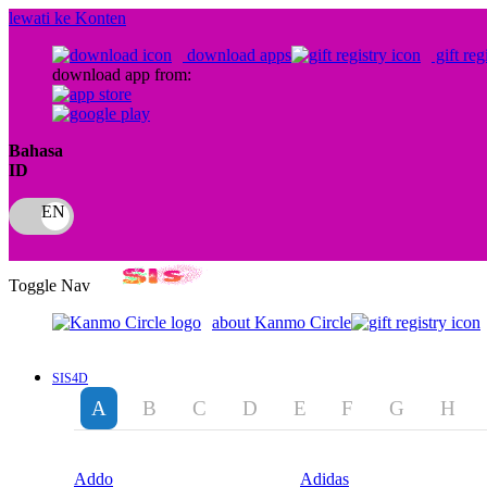
lewati ke Konten
download apps
gift reg
download app from:
Bahasa
ID
Toggle Nav
about Kanmo Circle
SIS4D
A
B
C
D
E
F
G
H
Addo
Adidas