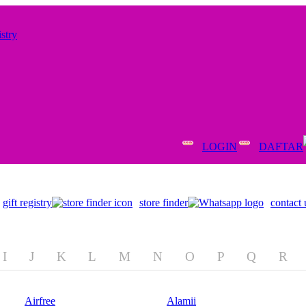
istry
LOGIN
DAFTAR
gift registry
store finder
contact 
I
J
K
L
M
N
O
P
Q
R
Airfree
Alamii