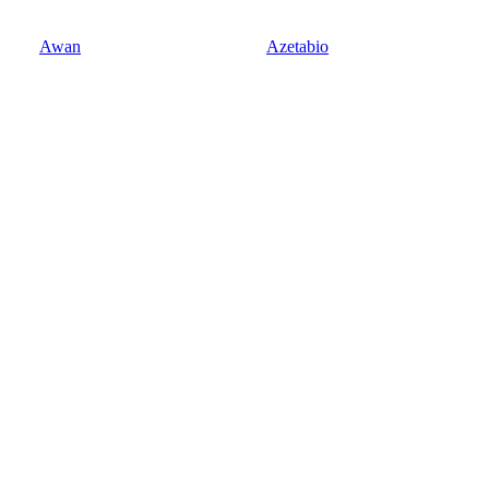
Awan
Azetabio